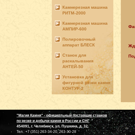
Камнерезная машина
РИТМ-2000
Камнерезная машина
Фа
АМПИР-600
Полировочный
аппарат БЛЕСК
Жд
Станок для
По
раскалывания
АНТЕЙ-50
Установка для
фигурной резки камня
КОНТУР-2
"Магия Камня" - официальный поставщик станков
по резке и добычи камня в России и СНГ
454091, г. Челябинск, ул. Пушкина, д. 32
Тел.: +7 (351) 263-34-20, 263-30-28