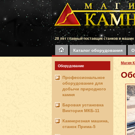
28 лет главный поставщик станков и машин 
Каталог оборудования
О
Магия 
Оборудование
Об
Профессиональное
оборудование для
добычи природного
камня
Баровая установка
Виктория МКБ-11
Камнерезная машина,
станок Прима-5