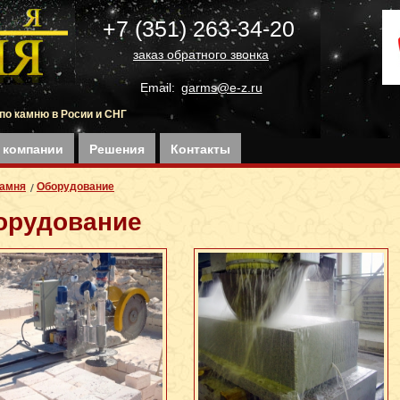
+7 (351) 263-34-20
заказ обратного звонка
Email:
garms@e-z.ru
по камню в Росии и СНГ
 компании
Решения
Контакты
Камня
Оборудование
орудование