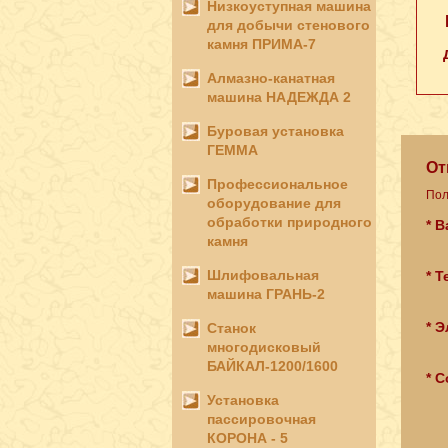
Низкоуступная машина
для добычи стенового
камня ПРИМА-7
Алмазно-канатная
машина НАДЕЖДА 2
Буровая установка
ГЕММА
От
Профессиональное
Пол
оборудование для
обработки природного
* 
камня
Шлифовальная
* 
машина ГРАНЬ-2
* Э
Станок
многодисковый
БАЙКАЛ-1200/1600
* 
Установка
пассировочная
КОРОНА - 5