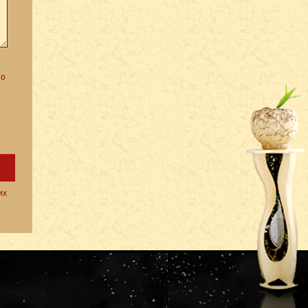
но
их