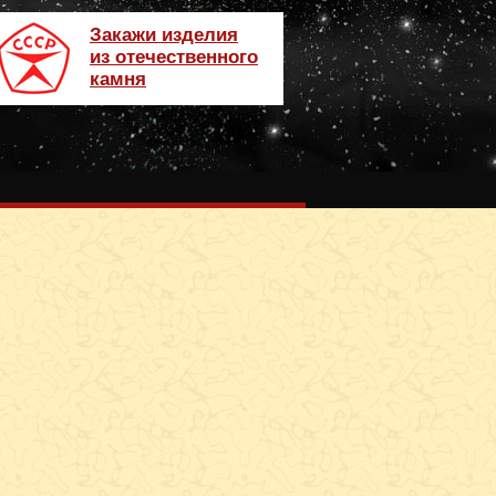
Закажи изделия
из отечественного
камня