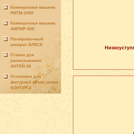
Камнерезная машина
РИТМ-2000
Камнерезная машина
АМПИР-600
Полировочный
аппарат БЛЕСК
Низкоуступ
Станок для
раскалывания
АНТЕЙ-50
Установка для
фигурной резки камня
КОНТУР-2