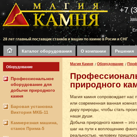
+7 (
зак
Em
28 лет главный поставщик станков и машин по камню в Росии и СНГ
Каталог оборудования
О компании
Решения
Магия Камня
Оборудование
Проф
Оборудование
Профессиональ
Профессиональное
природного ка
оборудование для
добычи природного
камня
Магия камня сопровождает нас 
или современная ванная комната
Баровая установка
дару природы, чтобы стать прои
Виктория МКБ-11
наши души.
Добыча природного камня – это
Камнерезная машина,
станок Прима-5
шаг на пути к воплощению фанта
реальностью, человеку пришлос