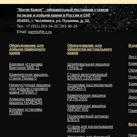
"Магия Камня" - официальный поставщик станков
по резке и добычи камня в России и СНГ
454091, г. Челябинск, ул. Пушкина, д. 32
Тел.: +7 (351) 263-34-20, 263-30-28
Email:
garms@e-z.ru
Оборудование для
Оборудование для
Изде
добычи природного
обработки натурального
камня
камня
Лес
Кам
Баровая установка
Шлифовальная машина
Виктория МКБ-11
ГРАНЬ-2
Обли
Камнерезная машина,
Станок многодисковый
Подо
станок Прима-5
БАЙКАЛ-1200/1600
Хам
Низкоуступная машина
Установка пассировочная
для добычи стенового
КОРОНА-5
Обли
камня ПРИМА-7
Камнерезная машина
Деко
Алмазно-канатная
РИТМ-2000
машина НАДЕЖДА
Скул
Камнерезная машина
Буровая установка
АМПИР-600
Памя
ГЕММА
Полировочный аппарат
БЛЕСК
Ката
Станок для раскалывания
АНТЕЙ-50
Гран