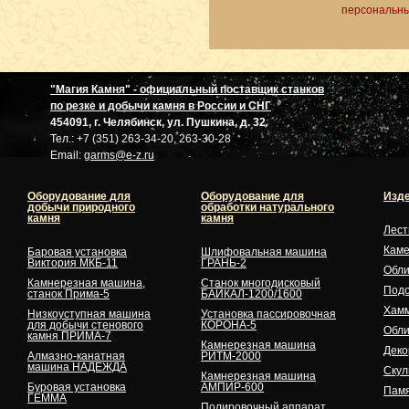
персональны
"Магия Камня" - официальный поставщик станков
по резке и добычи камня в России и СНГ
454091, г. Челябинск, ул. Пушкина, д. 32
Тел.: +7 (351) 263-34-20, 263-30-28
Email:
garms@e-z.ru
Оборудование для
Оборудование для
Изде
добычи природного
обработки натурального
камня
камня
Лес
Кам
Баровая установка
Шлифовальная машина
Виктория МКБ-11
ГРАНЬ-2
Обли
Камнерезная машина,
Станок многодисковый
Подо
станок Прима-5
БАЙКАЛ-1200/1600
Хам
Низкоуступная машина
Установка пассировочная
для добычи стенового
КОРОНА-5
Обли
камня ПРИМА-7
Камнерезная машина
Деко
Алмазно-канатная
РИТМ-2000
машина НАДЕЖДА
Скул
Камнерезная машина
Буровая установка
АМПИР-600
Памя
ГЕММА
Полировочный аппарат