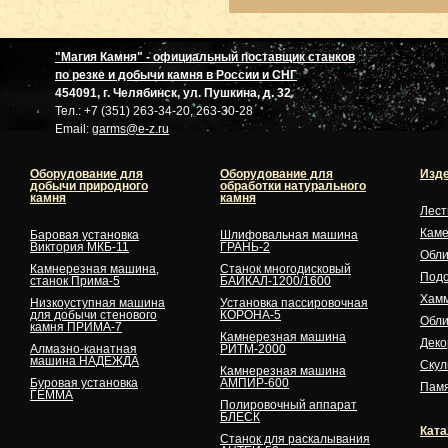
"Магия Камня" - официальный поставщик станков
по резке и добычи камня в России и СНГ
454091, г. Челябинск, ул. Пушкина, д. 32
Тел.: +7 (351) 263-34-20, 263-30-28
Email:
garms@e-z.ru
Оборудование для
Оборудование для
Изде
добычи природного
обработки натурального
камня
камня
Лес
Кам
Баровая установка
Шлифовальная машина
Виктория МКБ-11
ГРАНЬ-2
Обли
Камнерезная машина,
Станок многодисковый
Подо
станок Прима-5
БАЙКАЛ-1200/1600
Хам
Низкоуступная машина
Установка пассировочная
для добычи стенового
КОРОНА-5
Обли
камня ПРИМА-7
Камнерезная машина
Деко
Алмазно-канатная
РИТМ-2000
машина НАДЕЖДА
Скул
Камнерезная машина
Буровая установка
АМПИР-600
Памя
ГЕММА
Полировочный аппарат
БЛЕСК
Ката
Станок для раскалывания