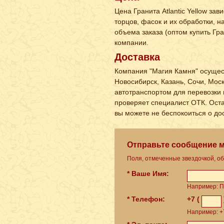
Цена Гранита Atlantic Yellow за
торцов, фасок и их обработки, 
объема заказа (оптом купить Гра
компании.
Доставка
Компания "Магия Камня" осуществ
Новосибирск, Казань, Сочи, Мос
автотранспортом для перевозки н
проверяет специалист ОТК. Остави
вы можете не беспокоиться о до
Отправьте сообщение 
Поля, отмеченные звездочкой, о
* Ваше Имя:
Например: П
* Телефон:
+7 (
Например: +7