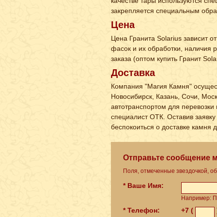
качестве тары используются спе
закрепляется специальным обра
Цена
Цена Гранита Solarius зависит о
фасок и их обработки, наличия 
заказа (оптом купить Гранит Sol
Доставка
Компания "Магия Камня" осущест
Новосибирск, Казань, Сочи, Мос
автотранспортом для перевозки 
специалист ОТК. Оставив заявку 
беспокоиться о доставке камня 
Отправьте сообщение 
Поля, отмеченные звездочкой, о
* Ваше Имя:
Например: П
* Телефон:
+7 (