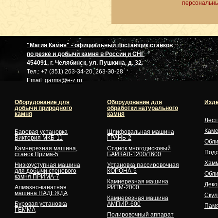
персональны
"Магия Камня" - официальный поставщик станков
по резке и добычи камня в России и СНГ
454091, г. Челябинск, ул. Пушкина, д. 32
Тел.: +7 (351) 263-34-20, 263-30-28
Email:
garms@e-z.ru
Оборудование для
Оборудование для
Изде
добычи природного
обработки натурального
камня
камня
Лес
Кам
Баровая установка
Шлифовальная машина
Виктория МКБ-11
ГРАНЬ-2
Обли
Камнерезная машина,
Станок многодисковый
Подо
станок Прима-5
БАЙКАЛ-1200/1600
Хам
Низкоуступная машина
Установка пассировочная
для добычи стенового
КОРОНА-5
Обли
камня ПРИМА-7
Камнерезная машина
Деко
Алмазно-канатная
РИТМ-2000
машина НАДЕЖДА
Скул
Камнерезная машина
Буровая установка
АМПИР-600
Памя
ГЕММА
Полировочный аппарат