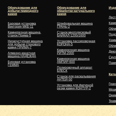
Оборудование для
Оборудование для
Изде
добычи природного
обработки натурального
камня
камня
Лес
Кам
Баровая установка
Шлифовальная машина
Виктория МКБ-11
ГРАНЬ-2
Обли
Камнерезная машина,
Станок многодисковый
Подо
станок Прима-5
БАЙКАЛ-1200/1600
Хам
Низкоуступная машина
Установка пассировочная
для добычи стенового
КОРОНА-5
Обли
камня ПРИМА-7
Камнерезная машина
Деко
Алмазно-канатная
РИТМ-2000
машина НАДЕЖДА
Скул
Камнерезная машина
Буровая установка
АМПИР-600
Памя
ГЕММА
Полировочный аппарат
БЛЕСК
Ката
Станок для раскалывания
АНТЕЙ-50
Гран
Установка для фигурной
резки камня КОНТУР-2
Мра
Оник
Трав