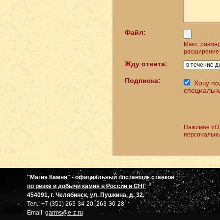
Файл:
Макс. разме
расширение 
Жду ответа:
Подписка:
Хочу по
специальн
Нажимая «От
персональны
"Магия Камня" - официальный поставщик станков
по резке и добычи камня в России и СНГ
454091, г. Челябинск, ул. Пушкина, д. 32
Тел.: +7 (351) 263-34-20, 263-30-28
Email:
garms@e-z.ru