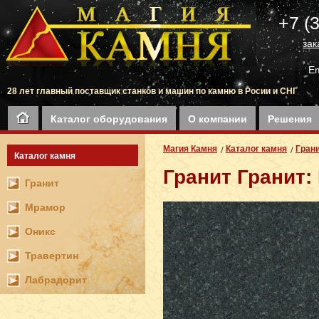
+7 (
зак
Em
28 лет главный поставщик станков и машин по камню в Росии и СНГ
Каталог оборудования
О компании
Решения
Магия Камня
Каталог камня
Гран
Каталог камня
Гранит Гранит:
Гранит
Мрамор
Оникс
Травертин
Лабрадорит