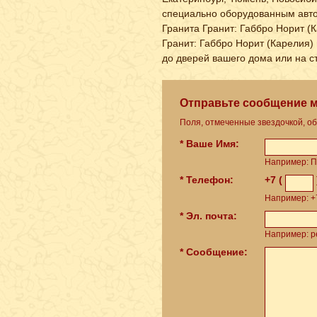
специально оборудованным авто
Гранита Гранит: Габбро Норит (
Гранит: Габбро Норит (Карелия) 
до дверей вашего дома или на с
Отправьте сообщение 
Поля, отмеченные звездочкой, о
* Ваше Имя:
Например: П
* Телефон:
+7 (
Например: +7
* Эл. почта:
Например: pe
* Сообщение: