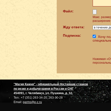
Файл:
Макс. разме
расширение 
Жду ответа:
Подписка:
Хочу по
специальн
Нажимая «От
персональны
"Магия Камня" - официальный поставщик станков
по резке и добычи камня в России и СНГ
454091, г. Челябинск, ул. Пушкина, д. 32
Тел.: +7 (351) 263-34-20, 263-30-28
Email:
garms@e-z.ru