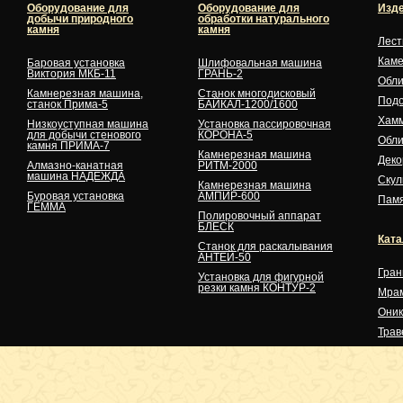
Оборудование для
Оборудование для
Изде
добычи природного
обработки натурального
камня
камня
Лес
Кам
Баровая установка
Шлифовальная машина
Виктория МКБ-11
ГРАНЬ-2
Обли
Камнерезная машина,
Станок многодисковый
Подо
станок Прима-5
БАЙКАЛ-1200/1600
Хам
Низкоуступная машина
Установка пассировочная
для добычи стенового
КОРОНА-5
Обли
камня ПРИМА-7
Камнерезная машина
Деко
Алмазно-канатная
РИТМ-2000
машина НАДЕЖДА
Скул
Камнерезная машина
Буровая установка
АМПИР-600
Памя
ГЕММА
Полировочный аппарат
БЛЕСК
Ката
Станок для раскалывания
АНТЕЙ-50
Гран
Установка для фигурной
резки камня КОНТУР-2
Мра
Оник
Трав