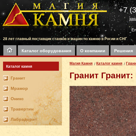
+7 (
зак
Em
28 лет главный поставщик станков и машин по камню в Росии и СНГ
Каталог оборудования
О компании
Решения
Магия Камня
Каталог камня
Гран
Каталог камня
Гранит Гранит: 
Гранит
Мрамор
Оникс
Травертин
Лабрадорит