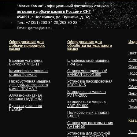
"Магия Камня" - официальный поставщик станков
по резке и добычи камня в России и СНГ
454091, г. Челябинск, ул. Пушкина, д. 32
Тел.: +7 (351) 263-34-20, 263-30-28
Email:
garms@e-z.ru
Оборудование для
Оборудование для
Изде
добычи природного
обработки натурального
камня
камня
Лес
Кам
Баровая установка
Шлифовальная машина
Виктория МКБ-11
ГРАНЬ-2
Обли
Камнерезная машина,
Станок многодисковый
Подо
станок Прима-5
БАЙКАЛ-1200/1600
Хам
Низкоуступная машина
Установка пассировочная
для добычи стенового
КОРОНА-5
Обли
камня ПРИМА-7
Камнерезная машина
Деко
Алмазно-канатная
РИТМ-2000
машина НАДЕЖДА
Скул
Камнерезная машина
Буровая установка
АМПИР-600
Памя
ГЕММА
Полировочный аппарат
БЛЕСК
Ката
Станок для раскалывания
АНТЕЙ-50
Гран
Установка для фигурной