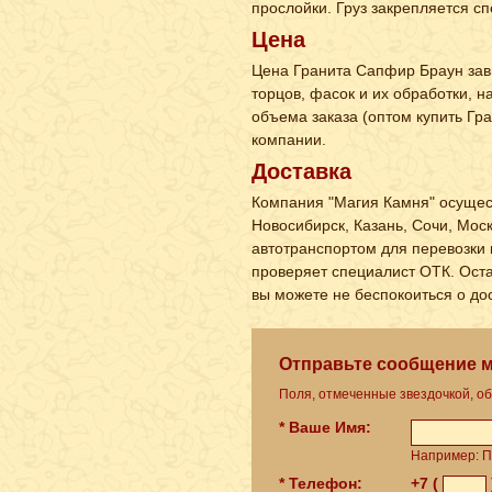
прослойки. Груз закрепляется 
Цена
Цена Гранита Сапфир Браун зави
торцов, фасок и их обработки, 
объема заказа (оптом купить Гр
компании.
Доставка
Компания "Магия Камня" осущест
Новосибирск, Казань, Сочи, Мос
автотранспортом для перевозки 
проверяет специалист ОТК. Оста
вы можете не беспокоиться о до
Отправьте сообщение 
Поля, отмеченные звездочкой, о
* Ваше Имя:
Например: П
* Телефон:
+7 (