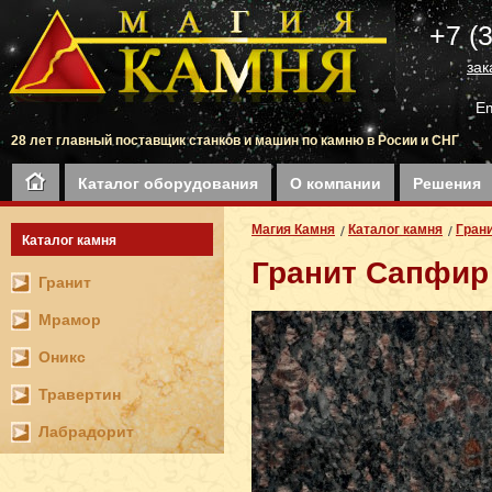
+7 (
зак
Em
28 лет главный поставщик станков и машин по камню в Росии и СНГ
Каталог оборудования
О компании
Решения
Магия Камня
Каталог камня
Гран
Каталог камня
Гранит Сапфир
Гранит
Мрамор
Оникс
Травертин
Лабрадорит