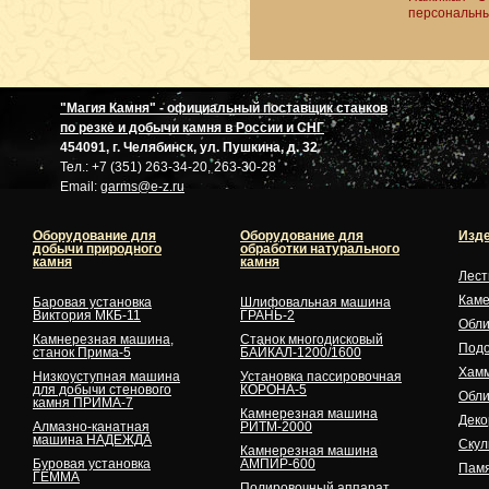
персональны
"Магия Камня" - официальный поставщик станков
по резке и добычи камня в России и СНГ
454091, г. Челябинск, ул. Пушкина, д. 32
Тел.: +7 (351) 263-34-20, 263-30-28
Email:
garms@e-z.ru
Оборудование для
Оборудование для
Изде
добычи природного
обработки натурального
камня
камня
Лес
Кам
Баровая установка
Шлифовальная машина
Виктория МКБ-11
ГРАНЬ-2
Обли
Камнерезная машина,
Станок многодисковый
Подо
станок Прима-5
БАЙКАЛ-1200/1600
Хам
Низкоуступная машина
Установка пассировочная
для добычи стенового
КОРОНА-5
Обли
камня ПРИМА-7
Камнерезная машина
Деко
Алмазно-канатная
РИТМ-2000
машина НАДЕЖДА
Скул
Камнерезная машина
Буровая установка
АМПИР-600
Памя
ГЕММА
Полировочный аппарат