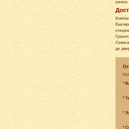
узнать
Дост
Компан
Екатер
специа
Гранит
Севаса
до две
От
Пол
* 
* 
* Э
* 