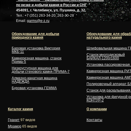
по резке и добычи камня в России и СНГ
454091, г. Челябинск, ул. Пушкина, д. 32
Тел.: +7 (351) 263-34-20, 263-30-28
Email:
garms@e-z.ru
Оборудование для добычи
Оборудование для обраб
природного камня
натурального камня
Баровая установка Виктория
Шлифовальная машина Г
МКБ-11
Станок многодисковый
Камнерезная машина, станок
БАЙКАЛ-1200/1600
Прима-5
Установка пассировочна
Низкоуступная машина для
Камнерезная машина РИ
добычи стенового камня ПРИМА-7
Камнерезная машина АМ
Алмазно-канатная машина
НАДЕЖДА
Полировочный аппарат Б
Буровая установка ГЕММА
Станок для раскалывани
Установка для фигурной р
КОНТУР-2
Каталог камня
О компании
Гранит
97 видов
Контакты
Мрамор
65 видов