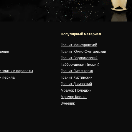
Популярный материал
Гранит Мансуровский
щения
Гранит Южно-Султаевский
Гранит Варламовский
Габбро-диорит (норит)
 плиты и парапеты
Гранит Лисья горка
и перила
Гранит Куртинский
Гранит Дымовский
Мрамор Полоцкий
Мрамор Коелга
Змеевик