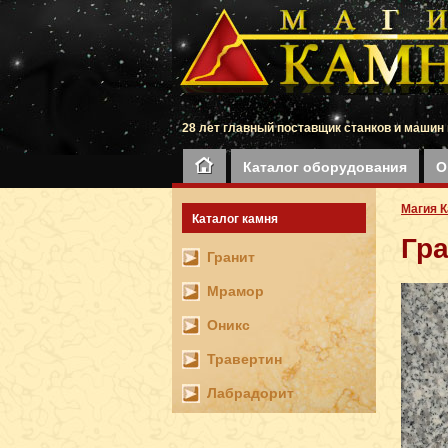
28 лет главный поставщик станков и машин 
Каталог оборудования
О
Магия 
Каталог камня
Гр
Гранит
Мрамор
Оникс
Травертин
Лабрадорит