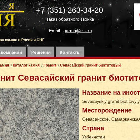
+7 (351) 263-34-20
заказ обратного звонка
Email:
garms@e-z.ru
по камню в Росии и СНГ
 компании
Решения
Контакты
Камня
Каталог камня
Гранит
Севасайский гранит биотитовый
анит Севасайский гранит биоти
Название на инос
Sevasayskiy granit biotitovyiy
Месторождение
Севасайское, Самарканская
Страна
Узбекистан