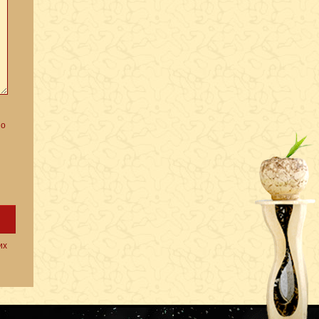
но
их