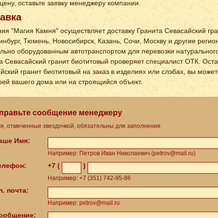
 цену, оставьте заявку менеджеру компании.
авка
ия "Магия Камня" осуществляет доставку Гранита Севасайский гра
инбург, Тюмень, Новосибирск, Казань, Сочи, Москву и другие регион
льно оборудованным автотранспортом для перевозки натурального
а Севасайский гранит биотитовый проверяет специалист ОТК. Остав
йский гранит биотитовый на заказ в изделиях или слэбах, вы может
рей вашего дома или на строящийся объект.
правьте сообщение менеджеру
я, отмеченные звездочкой, обязательны для заполнения
Ваше Имя:
Например: Петров Иван Николаевич (petrov@mail.ru)
Телефон:
+7 (
)
Например: +7 (351) 742-95-86
л. почта:
Например: petrov@mail.ru
Сообщение: