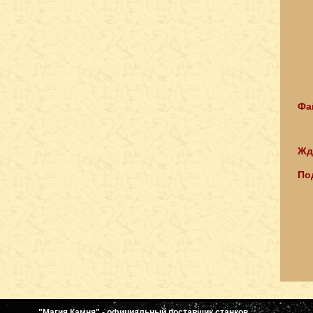
Фа
Жд
По
"Магия Камня" - официальный поставщик станков