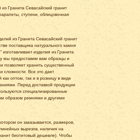
 из Гранита Севасайский гранит
парапеты, ступени, облицовочная
делий из Гранита Севасайский гранит
естве поставщика натурального камня
 изготавливает изделия из Гранита
су мы предоставим вам образцы и
ии позволяет хранить существенный
и сложности. Все это дает
 как оптом, так и в розницу в виде
ланиями. Перед доставкой продукции
спользуются специализированные
ным образом ремнями и другими
котором он заказывается, размеров,
линейных вырезов, наличия на
гранит биотитовый дешевле). Чтобы