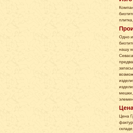
Компан
биотит
плитка
Прои
Одно и
биотит
нашу к
Севаса
предва
запасы
возмож
издели
издели
мешки,
элемен
Цен
Цена Г
фактур
складе