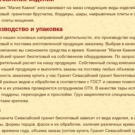
ия "Магия Камня" изготавливает на заказ следующие виды изделий
овый: гранитная брусчатка, бордюры, шары, накрывочные плиты и 
, плиты мощения,
зводство и упаковка
з наших основных направлений деятельности, это производство из
овый и поставка изготовленной продукции заказчику. Выбрав в кач
омпанию вы сэкономите средства и время. Компания "Магия Камня"
йский гранит биотитовый на собственном оборудовании. По запро
рительный расчет на нашу продукцию. Собственный склад компан
 нашей продукции и выполнять заказы на поставку любых объемов 
ность заказчику купить у нас Гранит Севасайский гранит биотитовый
й разных видов и обработки в соответствии с ГОСТ и своими поже
я и их упаковка проверяется сотрудником ОТК. В качестве тары и
 поддоны, перегородки и прослойки. Груз закрепляется специаль
тами крепежа.
а
ранита Севасайский гранит биотитовый зависит от вида изделия, в 
ы, формы торцов, фасок и их обработки, наличия различных криво
, времени года, объема заказа (оптом купить Гранит Севасайский 