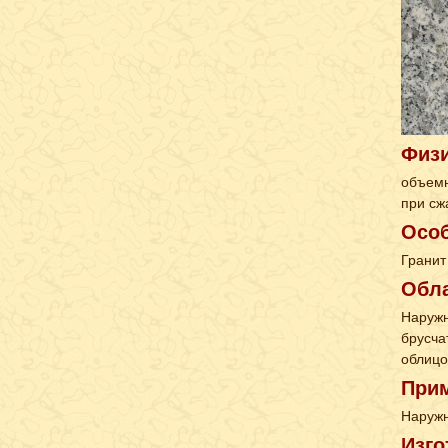
Физи
объемн
при сж
Особ
Гранит
Обл
Наружн
брусча
облицо
При
Наружн
Изго