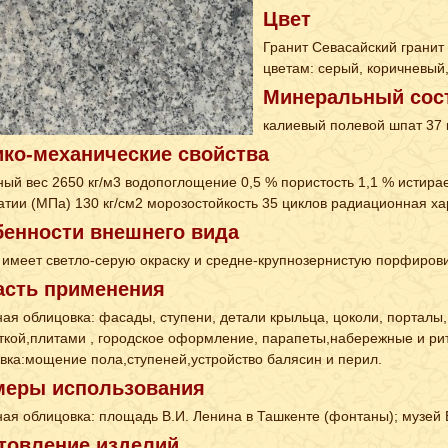
Цвет
Гранит Севасайский гранит
цветам: серый, коричневый
Минеральный сос
калиевый полевой шпат 37 п
ко-механические свойства
ый вес 2650 кг/м3 водопоглощение 0,5 % пористость 1,1 % истирае
атии (МПа) 130 кг/см2 морозостойкость 35 циклов радиационная ха
енности внешнего вида
 имеет светло-серую окраску и средне-крупнозернистую порфирови
асть применения
ая облицовка: фасады, ступени, детали крыльца, цоколи, портал
ткой,плитами , городское оформление, парапеты,набережные и ри
вка:мощение пола,ступеней,устройство балясин и перил.
меры использования
ая облицовка: площадь В.И. Ленина в Ташкенте (фонтаны); музей В
товление изделий