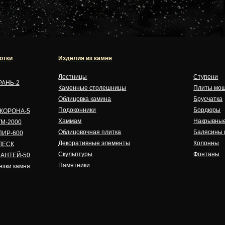
отки
Изделия из камня
Лестницы
Ступени
РАНЬ-2
Каменные столешницы
Плиты мо
Облицовка камина
Брусчатка
Подоконники
Бордюры
я КОРОНА-5
Хаммам
Накрывные
ТМ-2000
Облицовочная плитка
Балясины 
ПИР-600
Декоративные элементы
Колонны
ЛЕСК
Скульптуры
Фонтаны
я АНТЕЙ-50
Памятники
езки камня