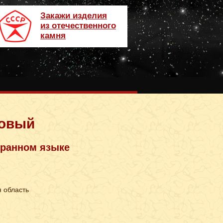
Закажи изделия
из отечественного
камня
товый
транном языке
 область