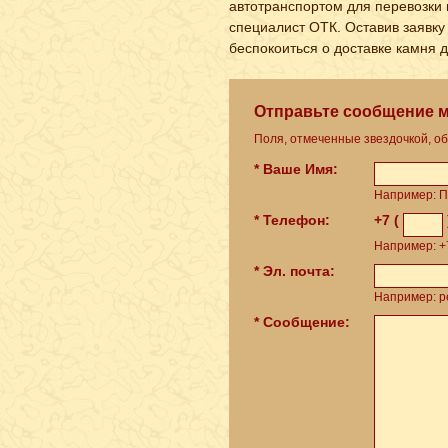
автотранспортом для перевозки 
специалист ОТК. Оставив заявку 
беспокоиться о доставке камня 
Отправьте сообщение 
Поля, отмеченные звездочкой, о
* Ваше Имя:
Например: П
* Телефон:
+7 (
Например: +7
* Эл. почта:
Например: pe
* Сообщение: