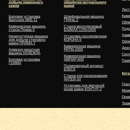
добычи природного
обработки натурального
камня
камня
Лес
Кам
Баровая установка
Шлифовальная машина
Виктория МКБ-11
ГРАНЬ-2
Обли
Камнерезная машина,
Станок многодисковый
Подо
станок Прима-5
БАЙКАЛ-1200/1600
Хам
Низкоуступная машина
Установка пассировочная
для добычи стенового
КОРОНА-5
Обли
камня ПРИМА-7
Камнерезная машина
Деко
Алмазно-канатная
РИТМ-2000
машина НАДЕЖДА
Скул
Камнерезная машина
Буровая установка
АМПИР-600
Памя
ГЕММА
Полировочный аппарат
БЛЕСК
Ката
Станок для раскалывания
АНТЕЙ-50
Гран
Установка для фигурной
резки камня КОНТУР-2
Мра
Оник
Трав