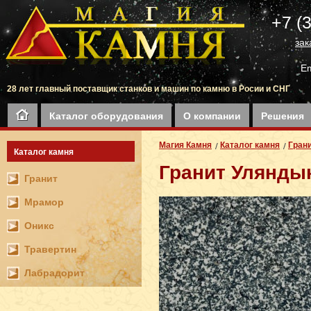
+7 (
зак
Em
28 лет главный поставщик станков и машин по камню в Росии и СНГ
Каталог оборудования
О компании
Решения
Магия Камня
Каталог камня
Гран
Каталог камня
Гранит Улянды
Гранит
Мрамор
Оникс
Травертин
Лабрадорит