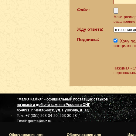
Файл:
Макс. разме
расширение 
Жду ответа:
Подписка:
Хочу по
специальн
Нажимая «От
персональны
"Магия Камня" - официальный поставщик станков
по резке и добычи камня в России и СНГ
454091, г. Челябинск, ул. Пушкина, д. 32
Тел.: +7 (351) 263-34-20, 263-30-28
Email:
garms@e-z.ru
Оборудование для
Оборудование для
Изде