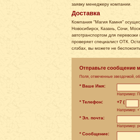
заявку менеджеру компании.
Доставка
Компания "Магия Камня" осущест
Новосибирск, Казань, Сочи, Мос
автотранспортом для перевозки 
проверяет специалист ОТК. Остав
слэбах, вы можете не беспокоит
Отправьте сообщение 
Поля, отмеченные звездочкой, о
* Ваше Имя:
Например: П
* Телефон:
+7 (
Например: +7
* Эл. почта:
Например: pe
* Сообщение: