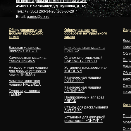
по резке и добычи камня в России и СНГ
454091, г. Челябинск, ул. Пушкина, д. 32
Тел.: +7 (351) 263-34-20, 263-30-28
Email:
garms@e-z.ru
Оборудование для
Оборудование для
Изде
добычи природного
обработки натурального
камня
камня
Лес
Кам
Баровая установка
Шлифовальная машина
Виктория МКБ-11
ГРАНЬ-2
Обли
Камнерезная машина,
Станок многодисковый
Подо
станок Прима-5
БАЙКАЛ-1200/1600
Хам
Низкоуступная машина
Установка пассировочная
для добычи стенового
КОРОНА-5
Обли
камня ПРИМА-7
Камнерезная машина
Деко
Алмазно-канатная
РИТМ-2000
машина НАДЕЖДА
Скул
Камнерезная машина
Буровая установка
АМПИР-600
Памя
ГЕММА
Полировочный аппарат
БЛЕСК
Ката
Станок для раскалывания
АНТЕЙ-50
Гран
Установка для фигурной
резки камня КОНТУР-2
Мра
Оник