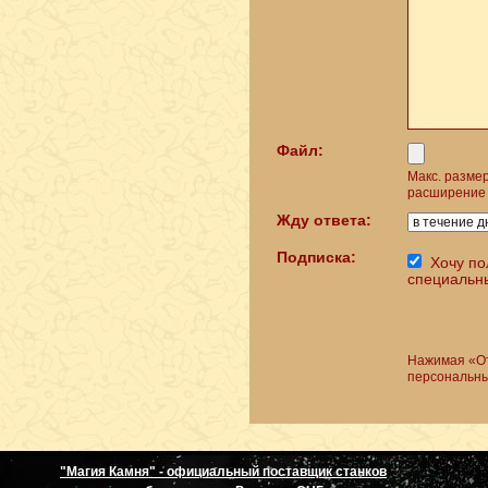
Файл:
Макс. разме
расширение 
Жду ответа:
Подписка:
Хочу по
специальн
Нажимая «От
персональны
"Магия Камня" - официальный поставщик станков