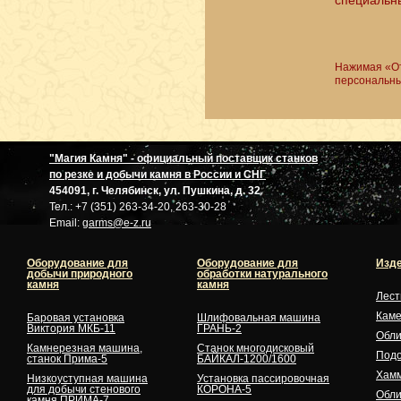
специальн
Нажимая «От
персональны
"Магия Камня" - официальный поставщик станков
по резке и добычи камня в России и СНГ
454091, г. Челябинск, ул. Пушкина, д. 32
Тел.: +7 (351) 263-34-20, 263-30-28
Email:
garms@e-z.ru
Оборудование для
Оборудование для
Изде
добычи природного
обработки натурального
камня
камня
Лес
Кам
Баровая установка
Шлифовальная машина
Виктория МКБ-11
ГРАНЬ-2
Обли
Камнерезная машина,
Станок многодисковый
Подо
станок Прима-5
БАЙКАЛ-1200/1600
Хам
Низкоуступная машина
Установка пассировочная
для добычи стенового
КОРОНА-5
Обли
камня ПРИМА-7