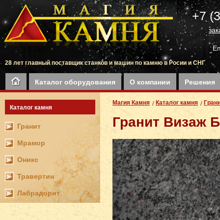
+7 (
зак
Em
28 лет главный поставщик станков и машин по камню в Росии и СНГ
Каталог оборудования
О компании
Решения
Магия Камня
Каталог камня
Гран
Каталог камня
Гранит Визаж 
Гранит
Мрамор
Оникс
Травертин
Лабрадорит