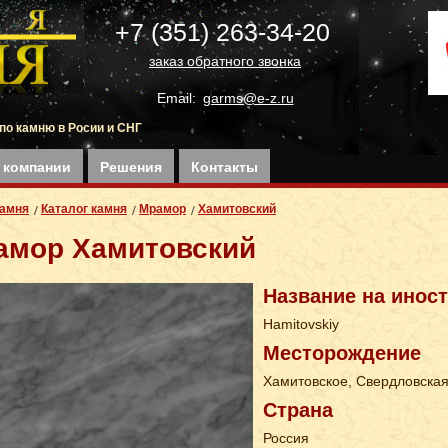
+7 (351) 263-34-20
заказ обратного звонка
Email:
garms@e-z.ru
по камню в Росии и СНГ
 компании
Решения
Контакты
Камня
Каталог камня
Мрамор
Хамитовский
амор Хамитовский
Название на инос
Hamitovskiy
Месторождение
Хамитовское, Свердловская
Страна
Россия