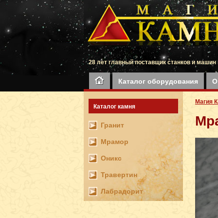
28 лет главный поставщик станков и машин 
Каталог оборудования
О
Магия 
Каталог камня
Мр
Гранит
Мрамор
Оникс
Травертин
Лабрадорит