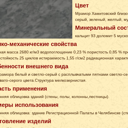
Цвет
Мрамор Хамитовский близо
серый, зеленый, желтый, м
Минеральный сос
кальцит 93 доломит 5 мусков
ко-механические свойства
ая масса 2680 кг/м3 водопоглощение 0,23 % пористость 0,85 % пр
стойкость 25 циклов истираемость 1,55 г/см2 радиационная характ
енности внешнего вида
рамора белый и светло-серый с расплывчатыми пятнами светло-сер
вато-серого цвета.Структура мелкозернистая.
асть применения
нняя облицовка зданий (стены, полы, колонны,лестницы).
меры использования
нняя облицовка: здание Регистрационной Палаты в Челябинске (ст
товление изделий