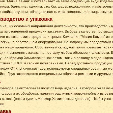
ия "Магия Камня" изготавливает на заказ следующие виды издели
ницы, балясины, камины, столбы, шары, подоконники, накрывочны
 стойки, ступени, облицовочная плитка, колонны, лестницы, скульп
зводство и упаковка
з наших основных направлений деятельности, это производство и
ка изготовленной продукции заказчику. Выбрав в качестве поставщ
ию вы сэкономите средства и время. Компания "Магия Камня" изг
вский на собственном оборудовании. По запросу мы предоставим
 на нашу продукцию. Собственный склад компании позволяет хран
ции и выполнять заказы на поставку любых объемов и сложности. В
 у нас Мрамор Хамитовский как оптом, так и в розницу в виде издел
тствии с ГОСТ и своими пожеланиями. Перед доставкой продукции 
ником ОТК. В качестве тары используются специализированные ме
йки. Груз закрепляется специальным образом ремнями и другими 
а
рамора Хамитовский зависит от вида изделия, в котором он заказ
, фасок и их обработки, наличия различных криволинейных вырезов
 заказа (оптом купить Мрамор Хамитовский дешевле). Чтобы узнать
ии.
авка