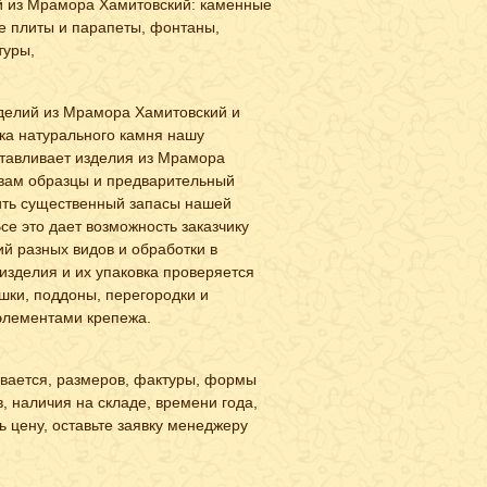
й из Мрамора Хамитовский: каменные
е плиты и парапеты, фонтаны,
туры,
зделий из Мрамора Хамитовский и
ика натурального камня нашу
отавливает изделия из Мрамора
 вам образцы и предварительный
ить существенный запасы нашей
се это дает возможность заказчику
ий разных видов и обработки в
изделия и их упаковка проверяется
шки, поддоны, перегородки и
элементами крепежа.
ывается, размеров, фактуры, формы
, наличия на складе, времени года,
 цену, оставьте заявку менеджеру