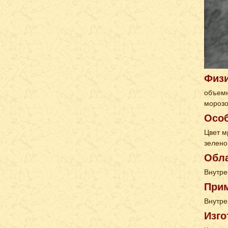
Физи
объемн
морозо
Особ
Цвет м
зелено
Обл
Внутре
При
Внутре
Изго