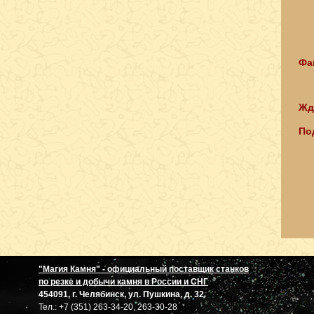
Фа
Жд
По
"Магия Камня" - официальный поставщик станков
по резке и добычи камня в России и СНГ
454091, г. Челябинск, ул. Пушкина, д. 32
Тел.: +7 (351) 263-34-20, 263-30-28