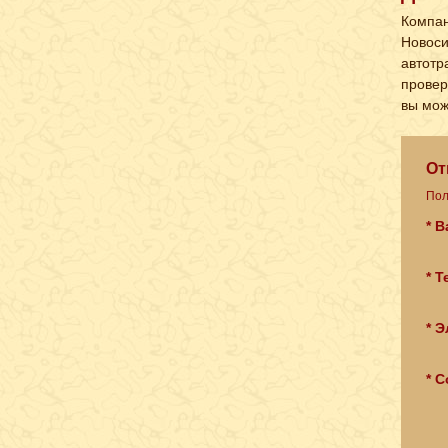
Компан
Новоси
автотр
провер
вы мож
От
Пол
* 
* 
* Э
* 