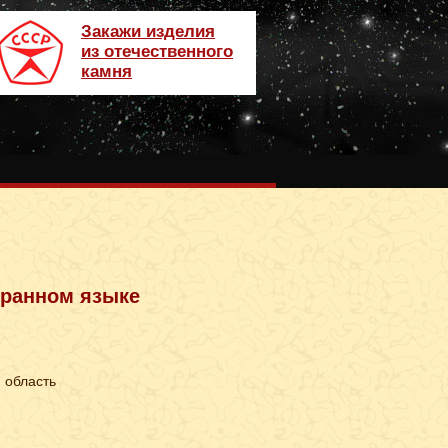
Закажи изделия
из отечественного
камня
транном языке
 область