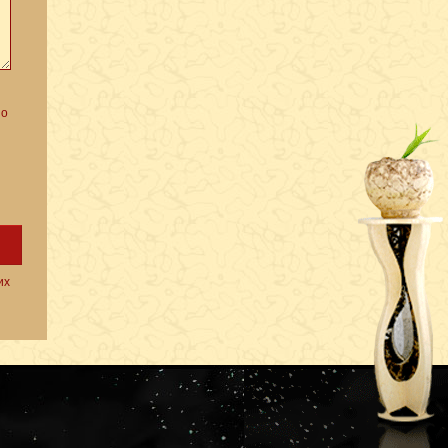
но
их