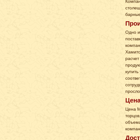
Компан
столеш
барные
Прои
Одно и
постав
компан
Хамито
расчет
продук
купить
соотве
сотруд
просло
Цен
Цена М
торцов
объема
компан
Дост