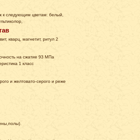
к к следующим цветам: белый,
ультиколор,
тав
ит, кварц, магнетит, ритул 2
очность на сжатие 93 МПа
еристика 1 класс
ого и желтовато-серого и реже
ены,полы).