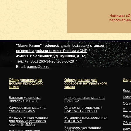
Нажимая «От
персональны
"Магия Камня" - официальный поставщик станков
по резке и добычи камня в России и СНГ
454091, г. Челябинск, ул. Пушкина, д. 32
Тел.: +7 (351) 263-34-20, 263-30-28
Email:
garms@e-z.ru
Оборудование для
Оборудование для
Изде
добычи природного
обработки натурального
камня
камня
Лес
Кам
Баровая установка
Шлифовальная машина
Виктория МКБ-11
ГРАНЬ-2
Обли
Камнерезная машина,
Станок многодисковый
Подо
станок Прима-5
БАЙКАЛ-1200/1600
Хам
Низкоуступная машина
Установка пассировочная
для добычи стенового
КОРОНА-5
Обли
камня ПРИМА-7
Камнерезная машина
Деко