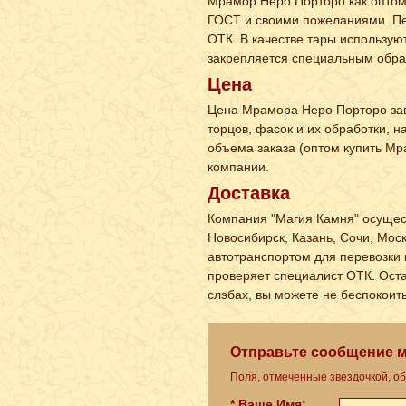
Мрамор Неро Порторо как оптом, 
ГОСТ и своими пожеланиями. Пе
ОТК. В качестве тары использую
закрепляется специальным обра
Цена
Цена Мрамора Неро Порторо зави
торцов, фасок и их обработки, 
объема заказа (оптом купить Мр
компании.
Доставка
Компания "Магия Камня" осущес
Новосибирск, Казань, Сочи, Мос
автотранспортом для перевозки
проверяет специалист ОТК. Оста
слэбах, вы можете не беспокоит
Отправьте сообщение 
Поля, отмеченные звездочкой, о
* Ваше Имя: