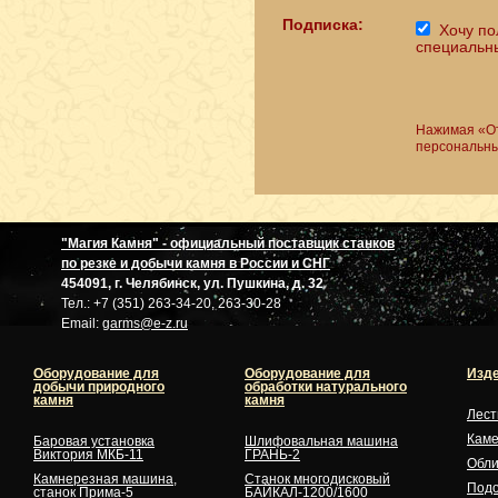
Подписка:
Хочу по
специальн
Нажимая «От
персональны
"Магия Камня" - официальный поставщик станков
по резке и добычи камня в России и СНГ
454091, г. Челябинск, ул. Пушкина, д. 32
Тел.: +7 (351) 263-34-20, 263-30-28
Email:
garms@e-z.ru
Оборудование для
Оборудование для
Изде
добычи природного
обработки натурального
камня
камня
Лес
Кам
Баровая установка
Шлифовальная машина
Виктория МКБ-11
ГРАНЬ-2
Обли
Камнерезная машина,
Станок многодисковый
Подо
станок Прима-5
БАЙКАЛ-1200/1600