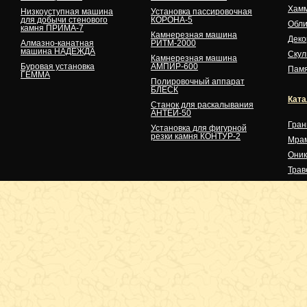
Хам
Низкоуступная машина
Установка пассировочная
для добычи стенового
КОРОНА-5
Обли
камня ПРИМА-7
Камнерезная машина
Деко
Алмазно-канатная
РИТМ-2000
машина НАДЕЖДА
Скул
Камнерезная машина
Буровая установка
АМПИР-600
Памя
ГЕММА
Полировочный аппарат
БЛЕСК
Ката
Станок для раскалывания
АНТЕЙ-50
Гран
Установка для фигурной
резки камня КОНТУР-2
Мра
Оник
Трав