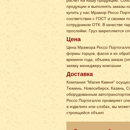
расчет на нашу продукцию. Соб
продукции и выполнять заказы н
купить у нас Мрамор Россо Порто
соответствии с ГОСТ и своими п
сотрудником ОТК. В качестве т
прослойки. Груз закрепляется 
Цена
Цена Мрамора Россо Портогалло 
формы торцов, фасок и их обраб
времени года, объема заказа (о
заявку менеджеру компании.
Доставка
Компания "Магия Камня" осущест
Тюмень, Новосибирск, Казань, Со
оборудованным автотранспортом
Россо Портогалло проверяет спе
в изделиях или слэбах, вы може
строящийся объект.