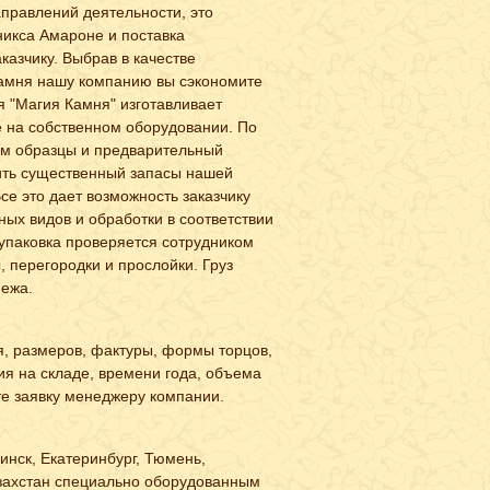
правлений деятельности, это
никса Амароне и поставка
казчику. Выбрав в качестве
камня нашу компанию вы сэкономите
я "Магия Камня" изготавливает
 на собственном оборудовании. По
ам образцы и предварительный
ить существенный запасы нашей
се это дает возможность заказчику
зных видов и обработки в соответствии
упаковка проверяется сотрудником
 перегородки и прослойки. Груз
ежа.
я, размеров, фактуры, формы торцов,
ия на складе, времени года, объема
те заявку менеджеру компании.
нск, Екатеринбург, Тюмень,
Казахстан специально оборудованным