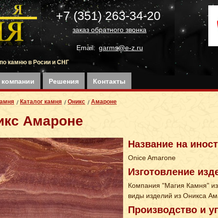
+7 (351) 263-34-20
заказ обратного звонка
Email:
garms@e-z.ru
по камню в Росии и СНГ
 компании
Решения
Контакты
Камня
Каталог камня
Оникс
Амароне
икс Амароне
Название на инос
Onice Amarone
Изготовление изд
Компания "Магия Камня" из
виды изделий из Оникса Ам
Производство и у