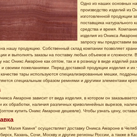
Одно из наших основных на
производство изделий из О
изготовленной продукции за
поставщика натурального 
средства и время. Компани
изделия из Оникса Амароне
запросу мы предоставим в
 на нашу продукцию. Собственный склад компании позволяет хран
ции и выполнять заказы на поставку любых объемов и сложности. В
 у нас Оникс Амароне как оптом, так и в розницу в виде изделий ра
 и своими пожеланиями. Перед доставкой продукции изделия и их 
 качестве тары используются специализированные мешки, поддоны,
ляется специальным образом ремнями и другими элементами креп
а
никса Амароне зависит от вида изделия, в котором он заказываетс
и их обработки, наличия различных криволинейных вырезов, налич
 (оптом купить Оникс Амароне дешевле). Чтобы узнать цену, оставь
авка
ия "Магия Камня" осуществляет доставку Оникса Амароне в Челяби
бирск, Казань, Сочи, Москву и другие регионы России, а также в 