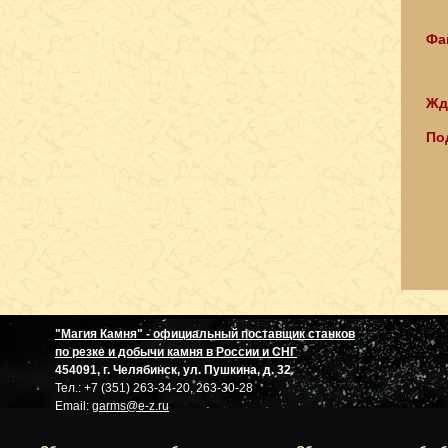
Фа
Жд
По
"Магия Камня" - официальный поставщик станков
по резке и добычи камня в России и СНГ
454091, г. Челябинск, ул. Пушкина, д. 32
Тел.: +7 (351) 263-34-20, 263-30-28
Email:
garms@e-z.ru