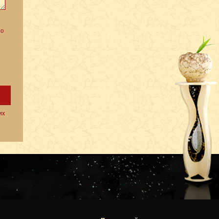
но
их