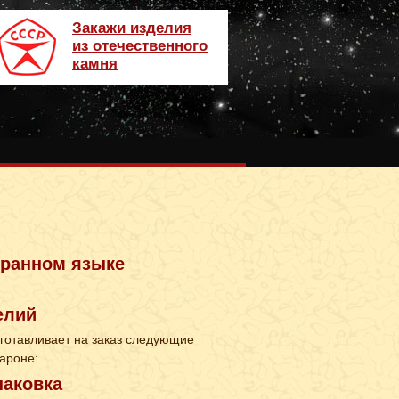
Закажи изделия
из отечественного
камня
транном языке
елий
готавливает на заказ следующие
ароне:
паковка